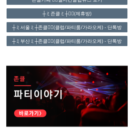
┼ミ존클ミ┼❤️‍🔥(제휴방)
┼ミ서울ミ┼존클❤️‍🔥(클럽/파티룸/가라오케) - 단톡방
┼ミ부산ミ┼존클❤️‍🔥(클럽/파티룸/가라오케) - 단톡방