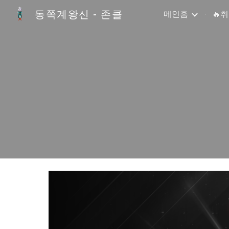
동쪽계왕신 - 존클
메인홈
🔥
Sk