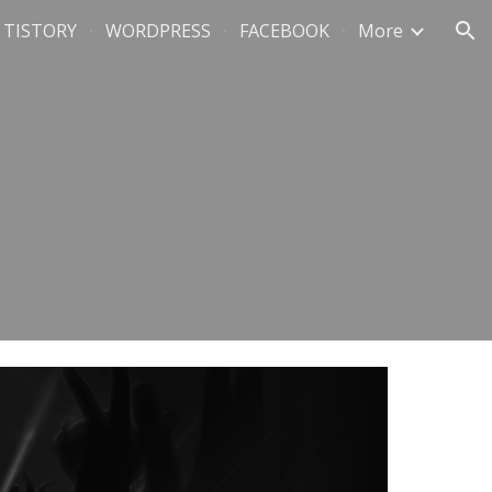
TISTORY
WORDPRESS
FACEBOOK
More
ion