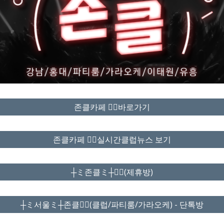
존클카페 ❤️‍🔥바로가기
존클카페 ❤️‍🔥실시간클럽뉴스 보기
┼ミ존클ミ┼❤️‍🔥(제휴방)
┼ミ서울ミ┼존클❤️‍🔥(클럽/파티룸/가라오케) - 단톡방