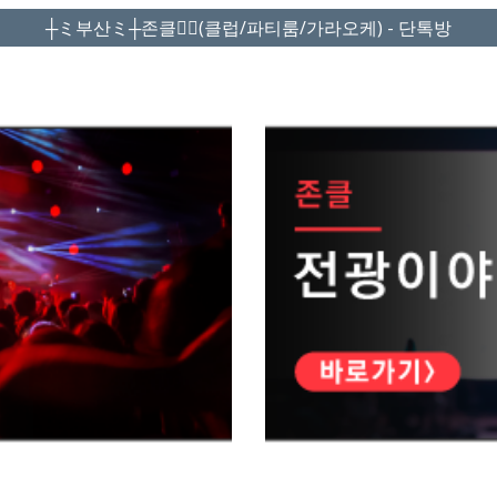
┼ミ부산ミ┼존클❤️‍🔥(클럽/파티룸/가라오케) - 단톡방