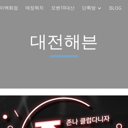
취미백화점
매장목차
모밴10대산
단톡방
BLOG
ip to main content
Skip to navigat
대전해븐