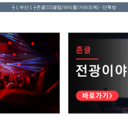
┼ミ부산ミ┼존클❤️‍🔥(클럽/파티룸/가라오케) - 단톡방