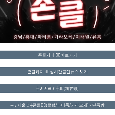
존클카페 ❤️‍🔥바로가기
존클카페 ❤️‍🔥실시간클럽뉴스 보기
┼ミ존클ミ┼❤️‍🔥(제휴방)
┼ミ서울ミ┼존클❤️‍🔥(클럽/파티룸/가라오케) - 단톡방