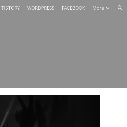
TISTORY
WORDPRESS
FACEBOOK
More
ion