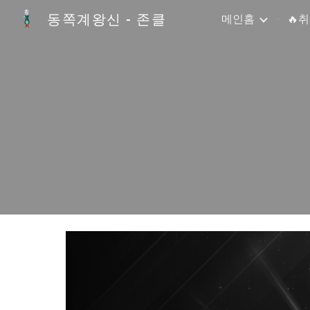
동쪽계왕신 - 존클
메인홈
🔥
Sk