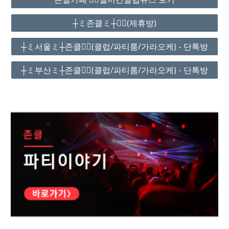
┼ミ존클ミ┼❤️‍🔥(제휴방)
┼ミ서울ミ┼존클❤️‍🔥(클럽/파티룸/가라오케) - 단톡방
┼ミ부산ミ┼존클❤️‍🔥(클럽/파티룸/가라오케) - 단톡방