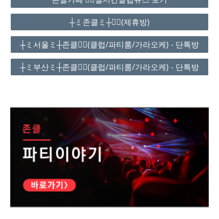
┼ミ존클ミ┼❤️‍🔥(제휴방)
┼ミ서울ミ┼존클❤️‍🔥(클럽/파티룸/가라오케) - 단톡방
┼ミ부산ミ┼존클❤️‍🔥(클럽/파티룸/가라오케) - 단톡방