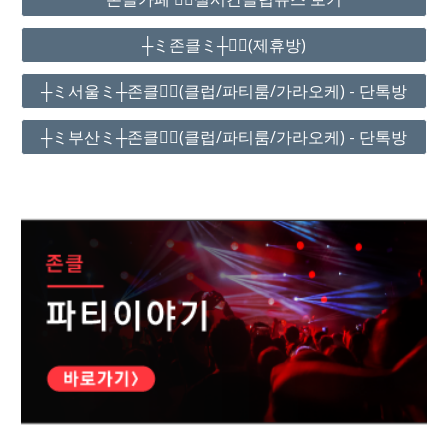
┼ミ존클ミ┼❤️‍🔥(제휴방)
┼ミ서울ミ┼존클❤️‍🔥(클럽/파티룸/가라오케) - 단톡방
┼ミ부산ミ┼존클❤️‍🔥(클럽/파티룸/가라오케) - 단톡방