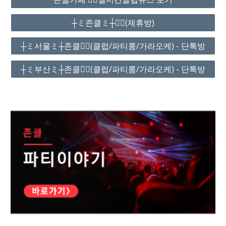
┼ミ존클ミ┼❤️‍🔥(제휴방)
┼ミ서울ミ┼존클❤️‍🔥(클럽/파티룸/가라오케) - 단톡방
┼ミ부산ミ┼존클❤️‍🔥(클럽/파티룸/가라오케) - 단톡방